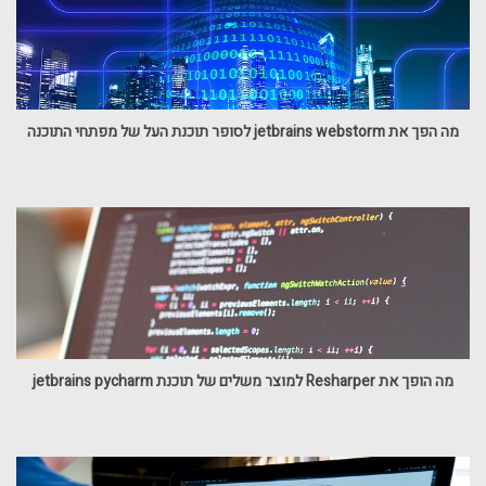
מה הפך את jetbrains webstorm לסופר תוכנת העל של מפתחי התוכנה
מה הופך את Resharper למוצר משלים של תוכנת jetbrains pycharm