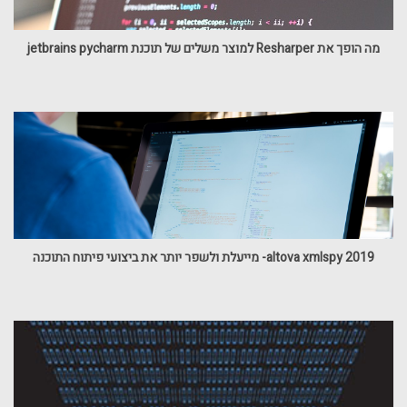
מה הופך את Resharper למוצר משלים של תוכנת jetbrains pycharm
altova xmlspy 2019- מייעלת ולשפר יותר את ביצועי פיתוח התוכנה