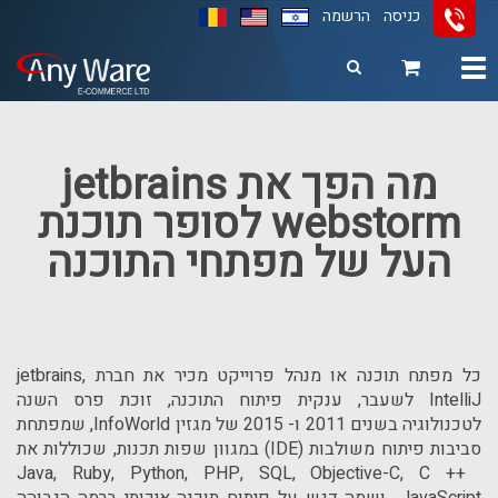
כניסה
הרשמה
Toggle
navigation
11
12
13
מה הפך את jetbrains
webstorm לסופר תוכנת
העל של מפתחי התוכנה
כל מפתח תוכנה או מנהל פרוייקט מכיר את חברת jetbrains,
IntelliJ לשעבר, ענקית פיתוח התוכנה, זוכת פרס השנה
לטכנולוגיה בשנים 2011 ו- 2015 של מגזין InfoWorld, שמפתחת
סביבות פיתוח משולבות (IDE) במגוון שפות תכנות, שכוללות את
Java, Ruby, Python, PHP, SQL, Objective-C, C ++