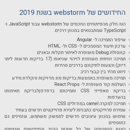
החידושים של webstorm בשנת 2019
הנה חלק מהפיתוחים החכמים של webstorm עבור JavaScript ו-
TypeScript שמתבטאים במגוון דרכים.
שיפור התמיכה ל- Angular
עדכון תיעוד המסמכים ל- CSS ול- HTML
קונסולת Debug משופרת לאיתור תקלות ובאגים
תמיכה זוויתית משופרת לזיהוי שגיאות (17 בדיקות חדשות ליתר
דיוק) והצעות לתיקונם בדרכים מהירות
ניווט מהיר בין קבצי רכיב
תמיכה משופרת באמצעות בדיקות סוג מדויקות והקלדת מידע
השלמת קוד משופרת ל- React Props
בדיקת מאפייני CSS ותמיכתם בדפדפןלבדיקת תאימותו
בהעדפות
תמיכה למקרה camel במודולים CSS
שמירת פרוייקטים כתבניות ליצירת פרוייקטים חדשים בעתיד
שימוש במגוון עיצובים חדשים לממשק משתמש, שזמינים גם
כתוספים
הצגת ההסטוריה של כל שורות הקוד והחיפושים שנפתחו