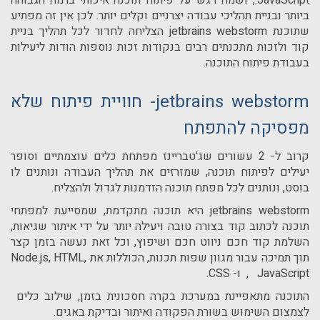
JavaScript., ושמה דגש על פיתוח תוכנה איכותי ברמה הגבוהה
ביותר ובניית תהליכי עבודה יצרניים וקלים יותר. לכן אין זה מפתיע
שתוכנת jetbrains webstorm הצליחה לחדור לכל תהליך בניית
קוד ולזכות מתכנתים רבים בנקודות זכות נוספות הודות ליעילות
בעבודת פיתוח התוכנה.
jetbrains webstorm- חוויית פיתוח שלא
מפסיקה להתפתח
קרוב ל- 2 עשורים שג'טבריינז מפתחת כלים עוצמתיים וסופר
יעילים לפיתוח תוכנה, שמזרזים את תהליך העבודה ונותנים לו
בוסט, ונותנים לכל מפתח תוכנה הזדמנות לגדול ולהצליח.
jetbrains webstorm היא תוכנה מתקדמת, שמסייעת למפתחי
תוכנה לכתוב קוד בצורה טובה ויעילה יותר על ידי איתור שגיאות,
השלמת קוד חכם ניווט חכם ושיפוץ, וכל זאת נעשה בזמן קצר
תוך תמיכה עבור מגוון שפות תכנות, הכוללות את Node.js, HTML,
JavaScript, ו- CSS.
התוכנה מתאפיינת במערכת בקרה חסכונית בזמן, שילוב כלים
לצמצום השימוש בשורת הפקודה ואיתור ובדיקת באגים.