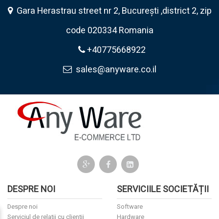
Gara Herastrau street nr 2, București ,district 2, zip
code 020334 Romania
+40775668922
sales@anyware.co.il
DESPRE NOI
SERVICIILE SOCIETĂȚII
Despre noi
Software
Serviciul de relații cu clienții
Hardware