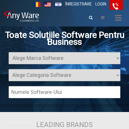
ÎNREGISTRARE
LOGIN
Togg
navig
Toate Soluțiile Software Pentru
Business
LEADING BRANDS