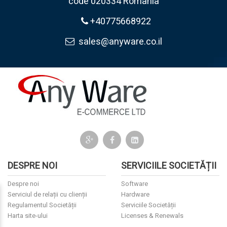
code 020334 Romania
+40775668922
sales@anyware.co.il
DESPRE NOI
SERVICIILE SOCIETĂȚII
Despre noi
Software
Serviciul de relații cu clienții
Hardware
Regulamentul Societății
Serviciile Societății
Harta site-ului
Licenses & Renewals