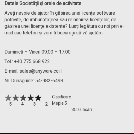
Datele Societății și orele de activitate
Aveți nevoie de ajutor în găsirea unei licențe software
potrivite, de îmbunătățirea sau reînnoirea licențelor, de
găsirea unei licențe existente? Luați legătura cu noi prin e-
mail sau telefon și vom fi bucuroși să vă ajutăm.
Duminică – Vineri 09:00 – 17:00
Tel.:
+40 775 668 922
E-mail:
sales@anyware.co.il
Nr. Dunsguide: 54-982-6498
Clasificare
Medie:
5
5
4
3
2
1
3
Clasificări: