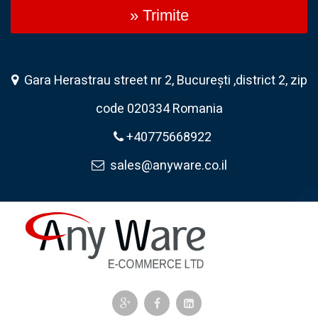
» Trimite
Gara Herastrau street nr 2, București ,district 2, zip
code 020334 Romania
+40775668922
sales@anyware.co.il