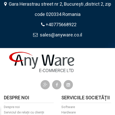
Gara Herastrau street nr 2, București ,district 2, zip
code 020334 Romania
+40775668922
sales@anyware.co.il
DESPRE NOI
SERVICIILE SOCIETĂȚII
Despre noi
Software
Serviciul de relații cu clienții
Hardware