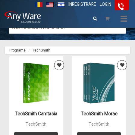
ÎNREGISTRARE
LOGIN
Togg
navig
Programe
TechSmith
TechSmith Camtasia
TechSmith Morae
TechSmith
TechSmith