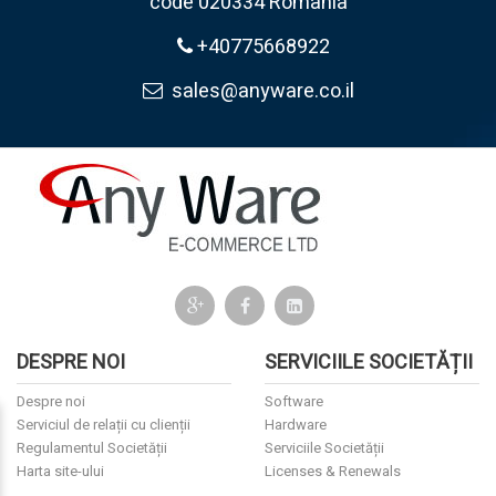
code 020334 Romania
+40775668922
sales@anyware.co.il
DESPRE NOI
SERVICIILE SOCIETĂȚII
Despre noi
Software
Serviciul de relații cu clienții
Hardware
Regulamentul Societății
Serviciile Societății
Harta site-ului
Licenses & Renewals