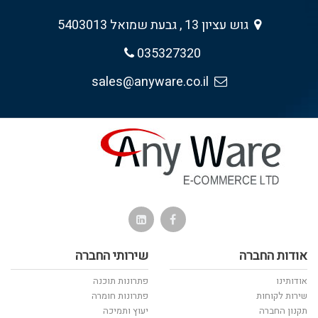
גוש עציון 13 , גבעת שמואל 5403013
035327320
sales@anyware.co.il
אודות החברה
שירותי החברה
אודותינו
פתרונות תוכנה
שירות לקוחות
פתרונות חומרה
תקנון החברה
יעוץ ותמיכה