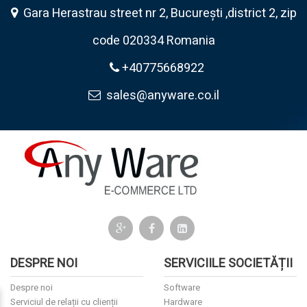
Gara Herastrau street nr 2, București ,district 2, zip
code 020334 Romania
+40775668922
sales@anyware.co.il
DESPRE NOI
SERVICIILE SOCIETĂȚII
Despre noi
Software
Serviciul de relații cu clienții
Hardware