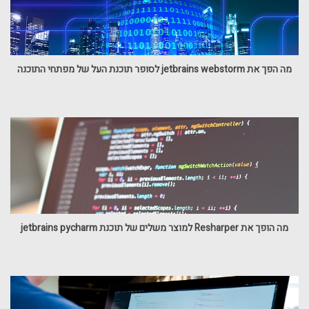
מה הפך את jetbrains webstorm לסופר תוכנת העל של מפתחי התוכנה
מה הופך את Resharper למוצר משלים של תוכנת jetbrains pycharm