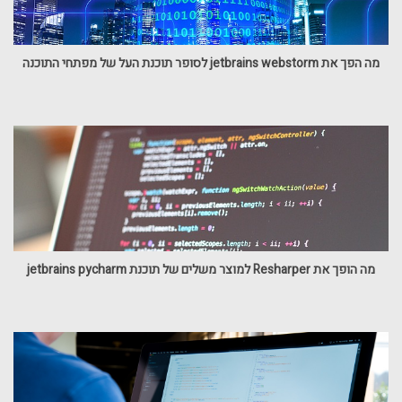
מה הפך את jetbrains webstorm לסופר תוכנת העל של מפתחי התוכנה
מה הופך את Resharper למוצר משלים של תוכנת jetbrains pycharm