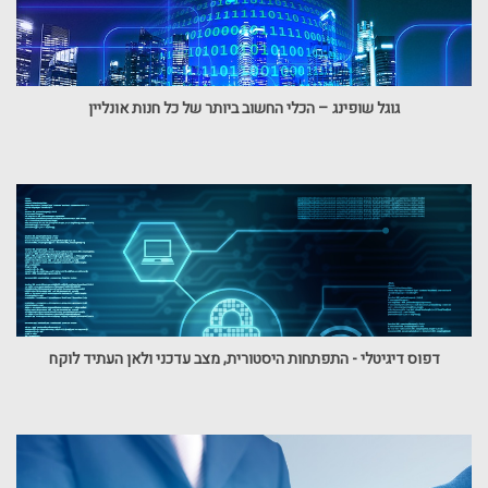
גוגל שופינג – הכלי החשוב ביותר של כל חנות אונליין
דפוס דיגיטלי - התפתחות היסטורית, מצב עדכני ולאן העתיד לוקח