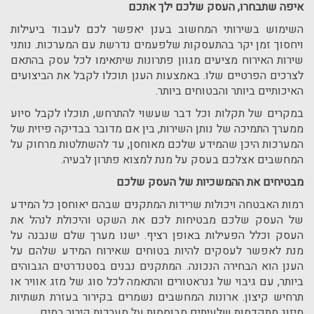
איפה שתבחרו, העסק שלכם ילך אתכם
השימוש בשירותי המחשוב בענן יאפשר לכם לעבוד ביעילות
ויחסוך זמן יקר בהתעסקות שלפעמים נדרשת עם המערכות. נותני
שירות האירוח מציעים מגוון פתרונות שיתאימו לכל עסק בהתאם
לצרכים הפרטיים שלו. באמצעות הענן תוכלו לקבל את הביצועים
האיכותיים ביותר והבטוחים ביותר.
במקרים של תקלות וכל דבר שעשוי להתרחש, תוכלו לקבל סיוע
ממערך התמיכה של נותן השירות, בין אם מדובר בבדיקה פיזית של
המערכות היכן שהמידע שלכם מאוחסן, עד להשתלטות מרחוק על
המחשבים אצלכם בעסק על מנת למצוא פתרון לבעיה.
מבטיחים את ההמשכיות של העסק שלכם
רמות האבטחה ויכולות שרידות המתקנים שבהם יאוחסן כל המידע
של העסק שלכם מבטיחות לכם את השקט והיכולת לנהל את
העסק וכלל הפעילות באופן רציף. ישנו מערך שלם שנבנה על
מנת לאפשר לעסקים להיות בטוחים שאירוח המידע שלהם על
הענן הוא הבחירה הנכונה. המתקנים נבנים בסטנדרטים הגבוהים
ביותר, עם גיבוי של גנראטורים והתאמה לכל סוג של מזג אוויר או
תרחיש קיצון. ארונות המחשבים נשמרים בקירור בעזרת תשתיות
מיזוג מתקדמות שלעיתים מבוססות על מערכות קירור במים.