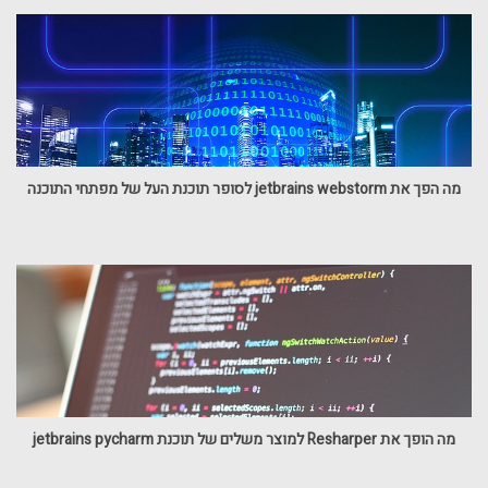
מה הפך את jetbrains webstorm לסופר תוכנת העל של מפתחי התוכנה
מה הופך את Resharper למוצר משלים של תוכנת jetbrains pycharm