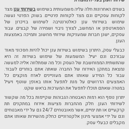
שירותי הענן בעלייה מתמדת
בשנים האחרונות חלה עליה משמעותית בשימוש
בשירותי ענן
מצד
לקוחות עסקיים וגם מצד לקוחות פרטיים. בשוק הפרטי נעשה
שימוש בשירותי ענן כאלטרנטיבה לשימוש בזיכרון של
הסמארטפון או המחשב, לצורך גיבוי ושמירה של קבצים. עבור
עסקים, ישנן חברות שמעניקות שירותי מחשוב ותמיכה באמצעות
הענן.
כבעלי עסק, היתרון בשימוש בשירות ענן יכול להיות חסכוני מאוד
עבורכם וגם יעיל. המשמעות של שימוש בשירות זה היא
שהתשתית הממוחשבת של העסק וכל מה שמתלווה אליה למעשה
נמצאת במתקן האירוח של החברה שאתה אתם בוחרים לעבוד.
עבור כל המידע שאותו אתם מעוניינים לארח מוקצים כל
האמצעים הדרושים על מנת לתפעל אותו באופן שוטף ויעיל
במטרה שאתם תוכלו לתפעל את המערכות בראש שקט.
יתרון נוסף הוא רמות האבטחה הגבוהות שקיימות בכל מה שקשור
לשירותי הענן. חלק מהחברות מציעות אירוח במתקנים תת
קרקעיים או תת ימיים, אשר מאובטחים 24/7 גם על ידי מאבטחים
וגם על ידי אמצעי מיגון אלקטרוניים כחלק מהשירות שאותו אתם
מקבלים כבעלי עסק.