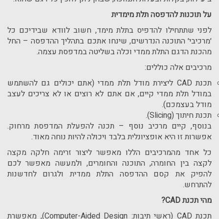
על תוכנות להדפסה תלת מימדית
לפני שתתחילו להדפיס בתלת מימד, חשוב לוודא שבידיכם כל
׳מרכיבי׳ התוכנה הנדרשים, שינחו אתכם בתהליך ההדפסה – החל
מהכנת הדגם התלת ממדי וכלה בשליטה במדפסת עצמה.
מרכיבים אלה כוללים:
תכנת
CAD
ליצירת מודל תלת ממדי (אתם יכולים גם להשתמש
במודל תלת ממדי קיים, אם אתם לא רוצים או לא צריכים לעצב
מודל בעצמכם).
תכנת חיתוך (
Slicing
).
בנוסף, קיים מרכיב נוסף – תכנה להפעלת המדפסת מרחוק.
אפשרות זו היא אופציונלית בלבד ויכולה להיות נוחה מאוד.
כל אחד מהמרכיבים הללו מאפשר ליצור זרימה חלקה מקצה
לקצה בין החומרה, התוכנה והחומרים, ולמעשה מאפשר לכם
להפיק את קסם ההדפסה התלת ממדית ולגרום לחדשנות
להתרחש.
מהי תכנת
CAD
?
תכנת
CAD
(ראשי תיבות:
Computer-Aided Design
), מאפשרת