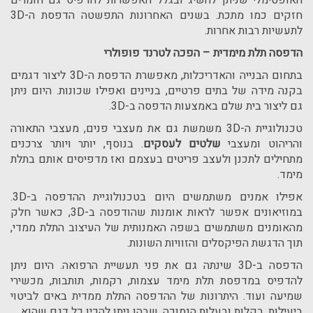
האופטימלי שניתן להשיג ובגלל האפשרות להדפיס גם חומרים
חזקים כמו מתכת. בשנים האחרונות התפשטה הדפסת ה-
3D
לתעשיות רבות אחרות.
הדפסה תלת מימדית – הפכה לטרנד פופולרי
בתחום הבנייה והאדריכלות, מאפשרת הדפסת ה-
3D
ליצור דגמים
בקנה מידה של בתים פרטיים, בניינים ואפילו שכונות. היום ניתן
גם ליצור בית שלם באמצעות הדפסה ב-
3D
.
טכנולוגיית ה-
3D
משמשת גם את מעצבי פנים, מעצבי התאורה
והריהוט ומעצבי
שלטים לעסקים
. בנוסף, יותר ויותר צרכנים
מתחילים לתכנן ולעצב פריטים בעצמם ואז מדפיסים אותם בתלת
מימד.
אפילו אמנים משתמשים היום בטכנולוגיית ההדפסה ב-
3D
.
במוזיאונים אפשר לראות אומנות שהודפסה ב-
3D
, כאשר חלק
מהאומנים משתמשים בשפה האמנותית של העיצוב התלת ממדי,
תוך הדגשת הפיקסלים והזוויות השונות.
הדפסה ב-
3D
שינתה גם את פני תעשיית הרפואה. היום ניתן
להדפיס במדפסת תלת מימד עצמות, רקמות, תותבות, מכשירי
שמיעה ועוד. היתרונות של ההדפסה התלת ממדית באים לביטוי
ביעילות, בקלות ובעלות הנמוכה, שבהן ניתן להכין כל דגם שהוא.