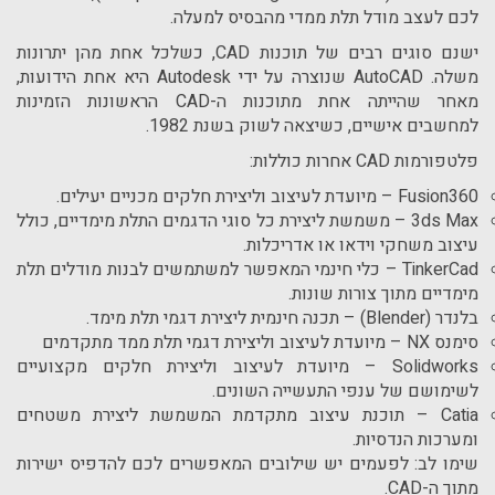
לכם לעצב מודל תלת ממדי מהבסיס למעלה.
ישנם סוגים רבים של תוכנות
CAD
, כשלכל אחת מהן יתרונות
משלה.
AutoCAD
שנוצרה על ידי
Autodesk
היא אחת הידועות,
מאחר שהייתה אחת מתוכנות ה-
CAD
הראשונות הזמינות
למחשבים אישיים, כשיצאה לשוק בשנת 1982.
פלטפורמות
CAD
אחרות כוללות:
Fusion360
– מיועדת לעיצוב וליצירת חלקים מכניים יעילים.
3ds Max
– משמשת ליצירת כל סוגי הדגמים התלת מימדיים, כולל
עיצוב משחקי וידאו או אדריכלות.
TinkerCad
– כלי חינמי המאפשר למשתמשים לבנות מודלים תלת
מימדיים מתוך צורות שונות.
בלנדר (
Blender
) – תכנה חינמית ליצירת דגמי תלת מימד.
סימנס
NX
– מיועדת לעיצוב וליצירת דגמי תלת ממד מתקדמים
Solidworks
– מיועדת לעיצוב וליצירת חלקים מקצועיים
לשימושם של ענפי התעשייה השונים.
Catia
– תוכנת עיצוב מתקדמת המשמשת ליצירת משטחים
ומערכות הנדסיות.
שימו לב: לפעמים יש שילובים המאפשרים לכם להדפיס ישירות
מתוך ה-
CAD
.