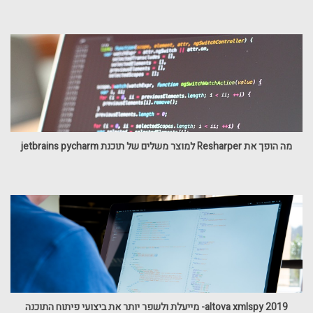
מה הופך את Resharper למוצר משלים של תוכנת jetbrains pycharm
altova xmlspy 2019- מייעלת ולשפר יותר את ביצועי פיתוח התוכנה