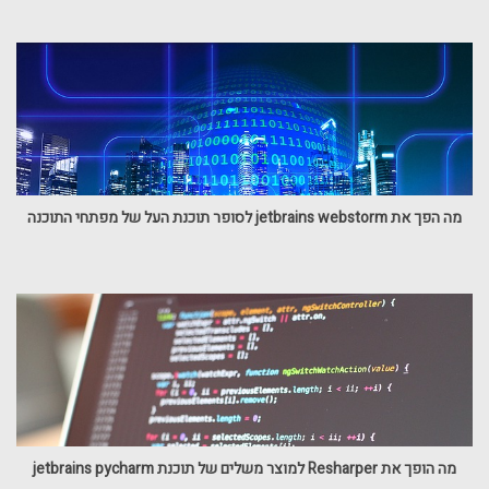
מה הפך את jetbrains webstorm לסופר תוכנת העל של מפתחי התוכנה
מה הופך את Resharper למוצר משלים של תוכנת jetbrains pycharm