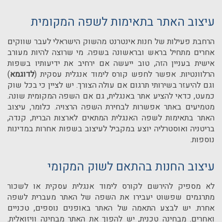
עיצוב האתר בתאימות לשפה המקומית
הרחבת פעילות של חנות אינטרנט מהשוק הישראלי לעבר שווקים
אחרים מתחיל בראש ובראשונה בשפה. מי שרוצה להיות מעורב
אישית בעניין הזה, טוב ייעשה אם ירחיב את ידיעותיו בשפות
הרלוונטיות. אפשר לחפש קורס לימוד אנגלית עסקית (
לדוגמא
)
וגם להיעזר בשירותי תרגום אם עולה הצורך. יש לציין כי בכל שוק
כמעט, כדאי להציע אתר באנגלית, גם אם השפה המקומית שונה.
מטמיעים באתר אפשרות לבחירת השפה הרצויה. כלומר, עיצוב
האתר בתאימות לשפה האנגלית המתאים לארצות הברית, קנדה,
בריטניה ואוסטרליה יוצע במקביל לעיצוב בשפות אחרות במדינות
נוספות.
עיצוב החנות בהתאם לשוק המקומי
לא מספיק להירשם לקורס לימוד אנגלית עסקית או לשכור
מתרגמים שפשוט יעבירו את השפה של האתר מעברית לשפה
אחרת. יש לבצע התאמה של האתר באופנים נוספים, טכניים
ואחרים. מבחינה טכנית, יש להפוך את האתר מבחינה וויזואלית.