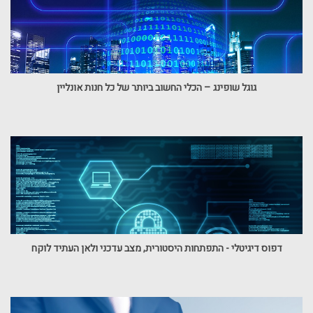
גוגל שופינג – הכלי החשוב ביותר של כל חנות אונליין
דפוס דיגיטלי - התפתחות היסטורית, מצב עדכני ולאן העתיד לוקח