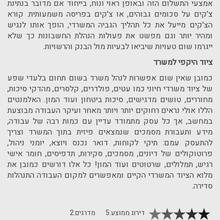
אמצעי התשלום הזה ובאופן ראוי ונוח, בייחוד אם מדובר בנתינת
צ'קים על סכומים גבוהים, או צ'קים בפריסה משמעותית. קורא
הצ'קים מייעל את כל תהליך הגביה המשרדי, הופך אותו לנגיש
ומהיר יותר וגם מפשט את פעולות הנהלת החשבונות כך שלא
ייגרמו שום טעויות שיביאו לבעיות מול הבנק והרשויות.
ציוד היקפי למשרד
כמובן שאין שום אפשרות לנהל משרד בשום תחום בלעדי שפע
של ציוד משרדי חיוני כמו עטים, פולדרים, קלסרים, מהדקי סיכות,
מחוררים, טושים מדגישים, סיכות ביטחון ועוד המון. האלמנטים
הללו אולי נראים רחוקים יותר ויותר מאחר ועיקר העבודה מבוצעת
במחשב, אך כל עסק מתמודד עדיין עם כמות רבה של עבודה,
מידע ותעבורת מסמכים שנמצאים פיזית בתוך המשרד וצריך
להתעסק עמם: תיקי לקוחות, דואר נכנס ויוצא, יומני ניהול,
פרוטוקולים של דיונים, מסמכים, סקירות, תדפיסים, חומר אישי
רגיש, תמלולים, שרטוטים ועוד המון! כל אלו דורשים כמובן את
מלוא הציוד המשרדי הקיים ומאפשרים למקום העבודה התנהלות
סדירה.
דירוג ממוצע:
5
מדרגים:
2