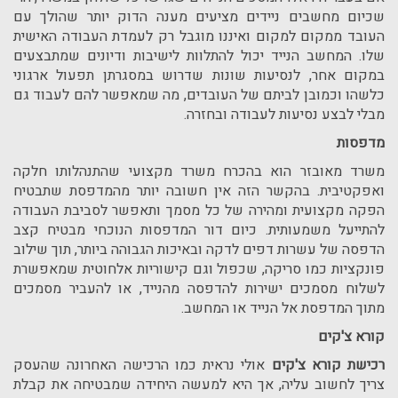
שכיום מחשבים ניידים מציעים מענה הדוק יותר שהולך עם
העובד ממקום למקום ואיננו מוגבל רק לעמדת העבודה האישית
שלו. המחשב הנייד יכול להתלוות לישיבות ודיונים שמתבצעים
במקום אחר, לנסיעות שונות שדרוש במסגרתן תפעול ארגוני
כלשהו וכמובן לביתם של העובדים, מה שמאפשר להם לעבוד גם
מבלי לבצע נסיעות לעבודה ובחזרה.
מדפסות
משרד מאובזר הוא בהכרח משרד מקצועי שהתנהלותו חלקה
ואפקטיבית. בהקשר הזה אין חשובה יותר מהמדפסת שתבטיח
הפקה מקצועית ומהירה של כל מסמך ותאפשר לסביבת העבודה
להתייעל משמעותית. כיום דור המדפסות הנוכחי מבטיח קצב
הדפסה של עשרות דפים לדקה ובאיכות הגבוהה ביותר, תוך שילוב
פונקציות כמו סריקה, שכפול וגם קישוריות אלחוטית שמאפשרת
לשלוח מסמכים ישירות להדפסה מהנייד, או להעביר מסמכים
מתוך המדפסת אל הנייד או המחשב.
קורא צ'קים
רכישת קורא צ'קים
אולי נראית כמו הרכישה האחרונה שהעסק
צריך לחשוב עליה, אך היא למעשה היחידה שמבטיחה את קבלת