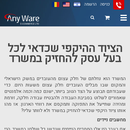
כניסה
הרשמה
Toggle
navigation
11
12
13
הציוד ההיקפי שכדאי לכל
בעל עסק להחזיק במשרד
המשרד הוא נחלתם של חלק עצום מהעובדים במשק הישראלי
והמקום שבו מבלים העובדים חלק עצום משעות היום. כדי
שעבודתם תבוצע על הצד הטוב ביותר, ישנם כמה וכמה אלמנטים
שאמורים לשלוט בסביבת העבודה ולהבטיח עבודה חלקה, זורמת
ומהירה שתייעל את התפוקה ותמקסם את רווחי הארגון. אז מהו
אותו ציוד היקפי שכדאי להחזיק במשרד ולא לוותר עליו?
מחשבים ניידים
אם בעבר היו אלו המסכים הנייחים שגדשו כל שולחן במשרד, הרי