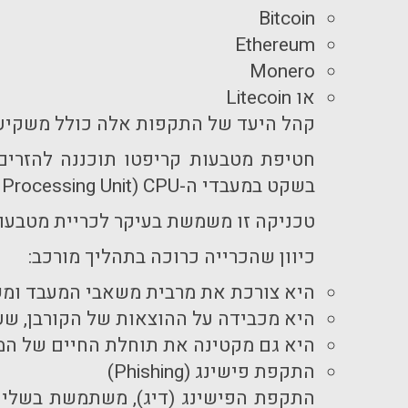
Bitcoin
Ethereum
Monero
או
Litecoin
קהל היעד של התקפות אלה כולל משקיעי
חטיפת מטבעות קריפטו תוכננה להזרים
בשקט במעבדי ה-
CPU
(
 Processing Unit
טכניקה זו משמשת בעיקר לכריית מטבע
כיוון שהכרייה כרוכה בתהליך מורכב:
היא צורכת את מרבית משאבי המעבד ומש
היא מכבידה על ההוצאות של הקורבן, שע
היא גם מקטינה את תוחלת החיים של המ
התקפת פישינג (
Phishing
)
התקפת הפישינג (דיג), משתמשת בשליחת