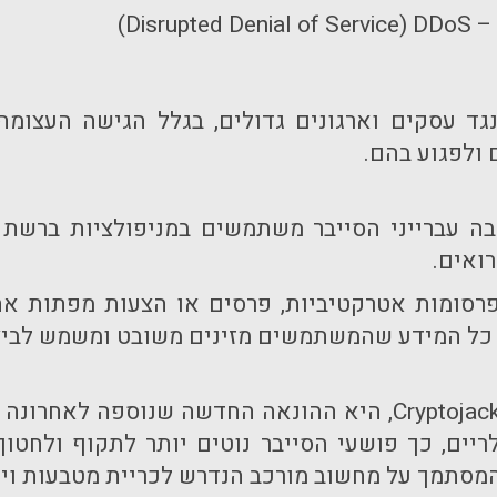
 –
DDoS
(
Disrupted Denial of Service
)
ד עסקים וארגונים גדולים, בגלל הגישה העצומה 
ולפגוע בהם.
ה עברייני הסייבר משתמשים במניפולציות ברשת
ואים.
רסומות אטרקטיביות, פרסים או הצעות מפתות 
. כל המידע שהמשתמשים מזינים משובט ומשמש לביצוע
Cryptojac
, היא ההונאה החדשה שנוספה לאחרונה ל
לריים, כך פושעי הסייבר נוטים יותר לתקוף ולחטוף
מסתמך על מחשוב מורכב הנדרש לכריית מטבעות וירט