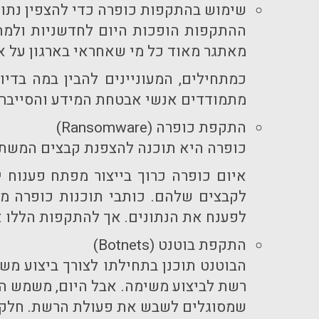
שימוש בהתקפות כופרה כדי להצפין נתונ
ההתקפות הופכות היום לחדשניות ולמת
מאתגר מאוד כל מי שאחראי בארגון על 
כמתחילים, המעוניינים להבין במה בדיו
מתמודדים אנשי אבטחת המידע והסייבר בא
התקפת כופרה (
Ransomware
)
כופרה היא תוכנה להצפנת קבצים המשתמ
איום כופרה כרוך בייצור מפתח פענוח 
לקבצים שלהם. כותבי תוכנות כופרה מנ
לפענח את הנתונים. אך להתקפות הללו א
התקפת בוטנט (
Botnets
)
הבוטנט תוכנן בתחילתו לצורך ביצוע מש
רשת לביצוע משימה. אבל היום, משמש הב
שמסוגלים לשבש את פעולת הרשת. חלק 