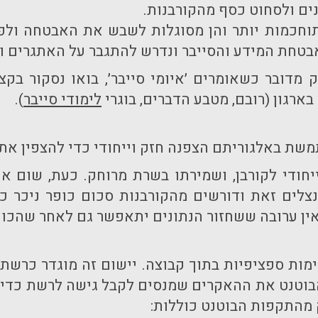
ים ולסחוט כסף מהקורבנות.
וחכמות יותר והן מסוגלות לשבש את האבטחה ולפ
אבטחת המידע והסייבר ונדרש להתגבר על האתגרים 
ק מדובר כשאומרים ׳איומי סייבר׳, בואו נסקור ב
רגון (רובם, מטבע הדברים, בוגרי
לימודי סייבר
).
שת באלגוריתם הצפנה חזק וייחודי כדי להצפין א
ייחודי לקורבן, ושמירתו בשרת מרוחק. כעת, שו
צלים זאת ודורשים מהקורבנות סכום כופר ניכר 
ין ערובה ששחזור הנתונים יתאפשר גם לאחר שהכופ
ימות ספציפיות בתוך קבוצה. יישום זה מוגדר כרש
וטנט את ההאקרים שמנסים לקבל גישה לרשת כדי להח
מהתקפות הבוטנט כוללות: