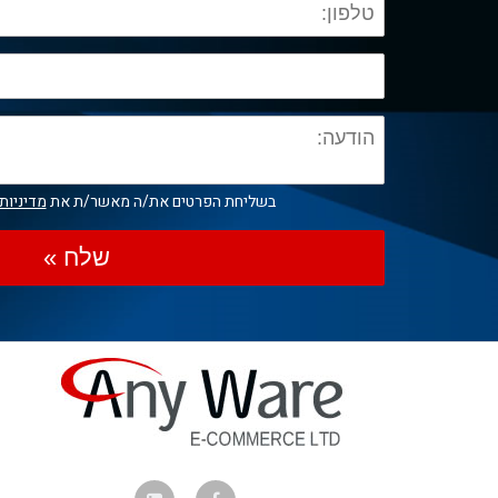
בשליחת הפרטים את/ה מאשר/ת את
מדיניות
שלח »