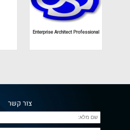
Enterprise Architect Professional
Ente
צור קשר