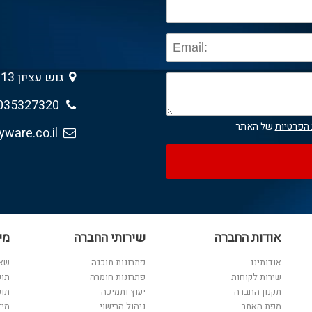
גוש עציון 13 , גבעת שמואל 5403013
035327320
 הפרטיות
של האתר
sales@anyware.co.il
אודות החברה
שירותי החברה
מי
אודותינו
פתרונות תוכנה
שאל
שירות לקוחות
פתרונות חומרה
תוכ
תקנון החברה
יעוץ ותמיכה
תוכ
מפת האתר
ניהול הרישוי
מיד