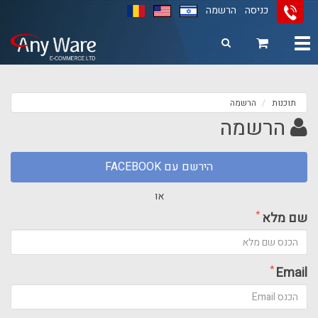
כניסה
הרשמה
11
12
13
Toggle
navigation
תוכנות
הרשמה
הרשמה
הירשם עם FACEBOOK
או
*
שם מלא
*
Email