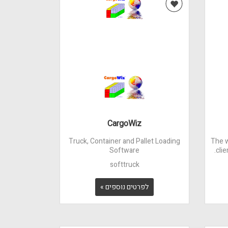
CargoWiz
Truck, Container and Pallet Loading
The w
Software
cli
softtruck
לפרטים נוספים »