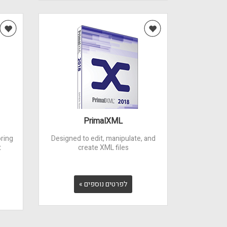
PrimalXML
oring
Designed to edit, manipulate, and
t
create XML files
לפרטים נוספים »