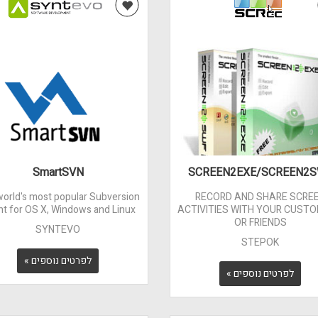
SmartSVN
SCREEN2EXE/SCREEN2
orld's most popular Subversion
RECORD AND SHARE SCRE
ent for OS X, Windows and Linux.
ACTIVITIES WITH YOUR CUST
OR FRIENDS
SYNTEVO
STEPOK
לפרטים נוספים »
לפרטים נוספים »