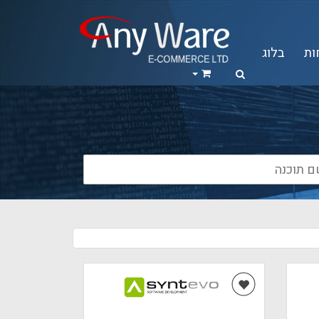
ות
בלוג