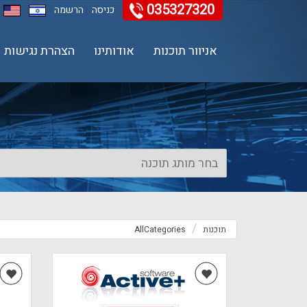
035327320
11
12
13
כניסה
הרשמה
אניוור תוכנות
אודותינו
הצהרת נגישות
תוכנות
AllCategories