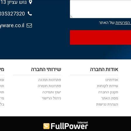
גוש עציון 13 , גבעת שמואל 5403013
035327320
 הפרטיות
של האתר
sales@anyware.co.il
אודות החברה
שירותי החברה
מי
אודותינו
פתרונות תוכנה
שאל
שירות לקוחות
פתרונות חומרה
תוכ
תקנון החברה
יעוץ ותמיכה
תוכ
מפת האתר
ניהול הרישוי
מיד
הצהרת נגישות
בלו