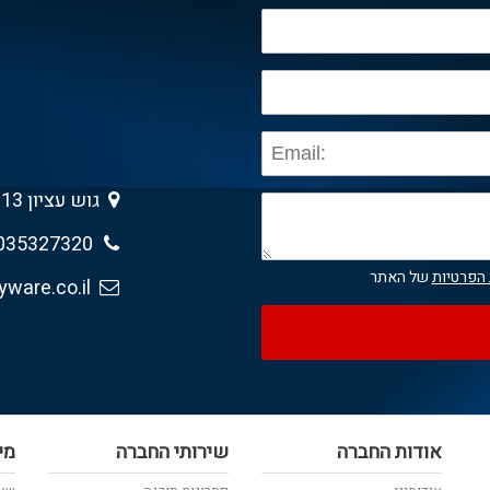
גוש עציון 13 , גבעת שמואל 5403013
035327320
 הפרטיות
של האתר
sales@anyware.co.il
אודות החברה
שירותי החברה
מי