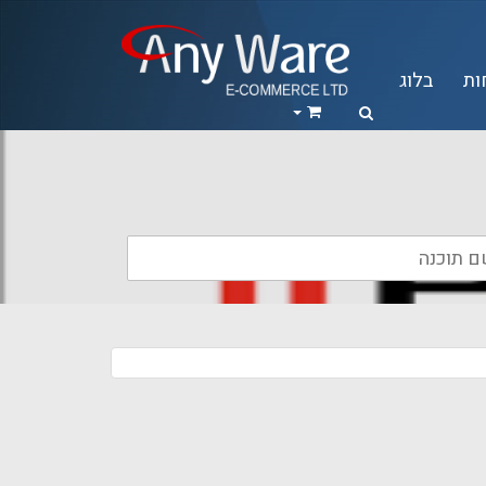
ות
בלוג