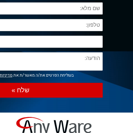
בשליחת הפרטים את/ה מאשר/ת את
מדיניות
שלח »