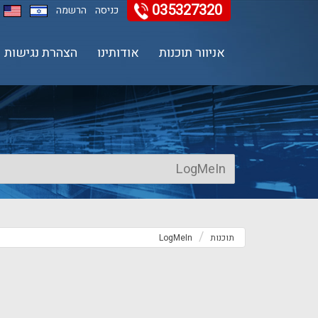
035327320
11
12
13
כניסה
הרשמה
אניוור תוכנות
אודותינו
הצהרת נגישות
תוכנות
LogMeIn