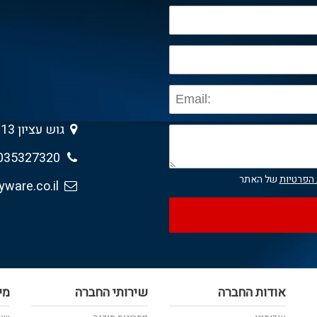
גוש עציון 13 , גבעת שמואל 5403013
035327320
 הפרטיות
של האתר
sales@anyware.co.il
אודות החברה
שירותי החברה
מי