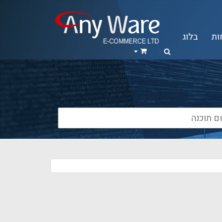
ות
בלוג