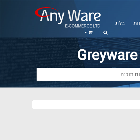
ות
בלוג