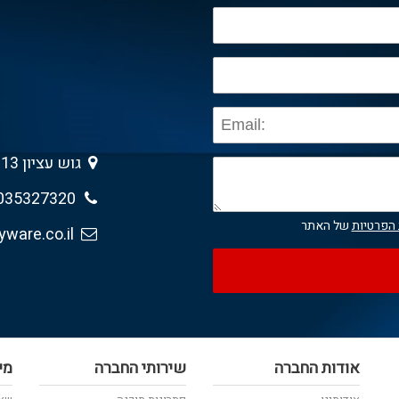
גוש עציון 13 , גבעת שמואל 5403013
035327320
 הפרטיות
של האתר
sales@anyware.co.il
אודות החברה
שירותי החברה
מי