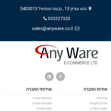
גוש עציון 13 , גבעת שמואל 5403013
035327320
sales@anyware.co.il
אודות החברה
שירותי החברה
אודותינו
פתרונות תוכנה
שירות לקוחות
פתרונות חומרה
תקנון החברה
יעוץ ותמיכה