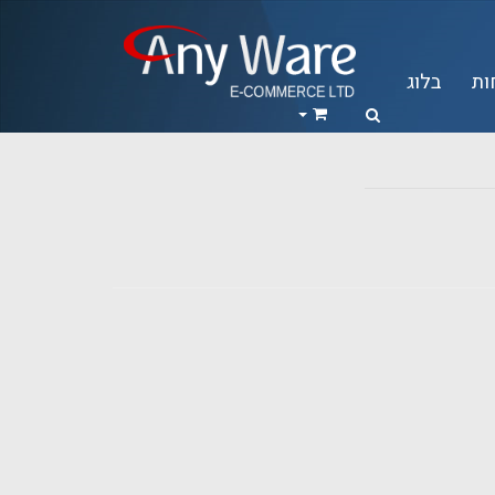
ות
בלוג