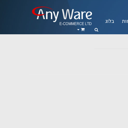
ות
בלוג