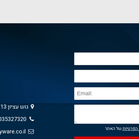
גוש עציון 13 , גבעת שמואל 5403013
035327320
 הפרטיות
של האתר
sales@anyware.co.il