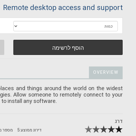
Remote desktop access and support
הוסף לרשימה
OVERVIEW
laces and things around the world on the widest
ogies. Allow someone to remotely connect to your
to install any software.
דרג
דירוג ממוצע:
5
מספר מד