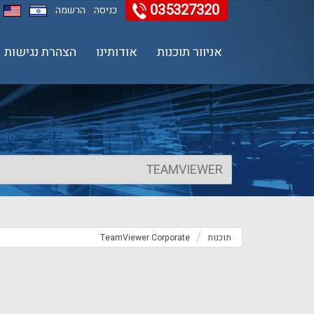
035327320
11
12
13
כניסה
הרשמה
אניוור תוכנות
אודותינו
הצהרת נגישות
תוכנות
TeamViewer Corporate