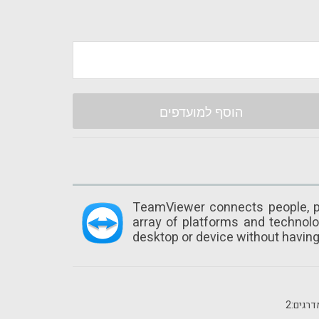
הוסף למועדפים
TeamViewer connects people, p
array of platforms and technol
desktop or device without having 
רגים:
2