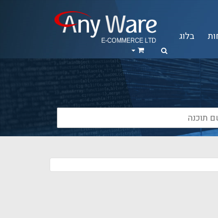
ות
בלוג