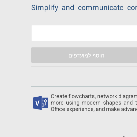
Simplify and communicate com
הוסף למועדפים
Create flowcharts, network diagrams
more using modern shapes and tem
Office experience, and make advan