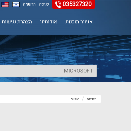
035327320
11
12
13
כניסה
הרשמה
אניוור תוכנות
אודותינו
הצהרת נגישות
תוכנות
Visio