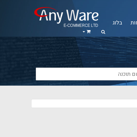
ות
בלוג