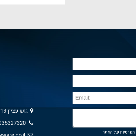
גוש עציון 13 , גבעת שמואל 5403013
035327320
 הפרטיות
של האתר
sales@anyware.co.il