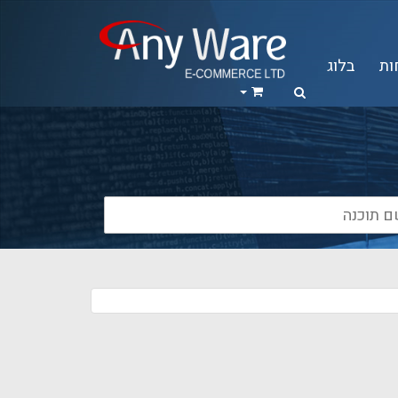
ות
בלוג