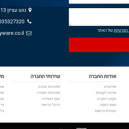
גוש עציון 13 , גבעת שמואל 5403013
035327320
 הפרטיות
של האתר
sales@anyware.co.il
אודות החברה
שירותי החברה
מי
אודותינו
פתרונות תוכנה
שאל
שירות לקוחות
פתרונות חומרה
תוכ
תקנון החברה
יעוץ ותמיכה
תוכ
מפת האתר
ניהול הרישוי
מיד
הצהרת נגישות
בלו