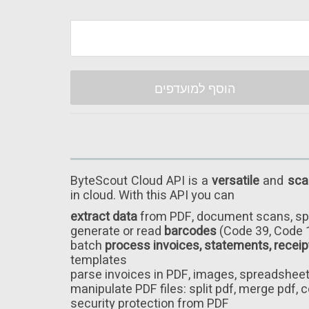
הוסף למועדפים
ByteScout Cloud API is a
versatile
and
sca
in cloud. With this API you can
extract data
from PDF, document scans, sp
generate or read
barcodes
(Code 39, Code 
batch
process invoices, statements, receipts
templates
parse invoices in PDF, images, spreadshe
manipulate PDF files: split pdf, merge pdf,
security protection from PDF