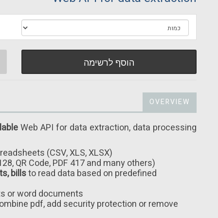
הוסף לרשימה
OVERVIEW
lable
Web API for data extraction, data processing
readsheets (CSV, XLS, XLSX)
128, QR Code, PDF 417 and many others)
, bills
to read data based on predefined
ets or word documents
 combine pdf, add security protection or remove