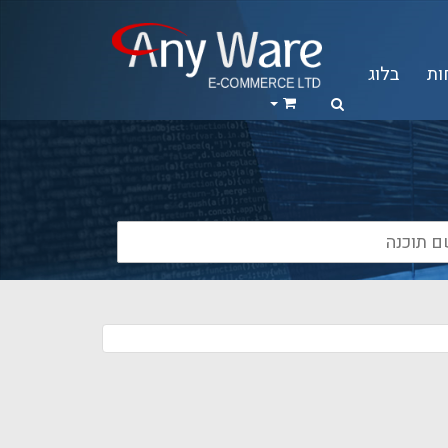
ות
בלוג