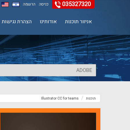
035327320
11
12
13
כניסה
הרשמה
אניוור תוכנות
אודותינו
הצהרת נגישות
תוכנות
Illustrator CC for teams