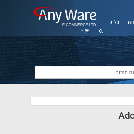
ות
בלוג
Ado