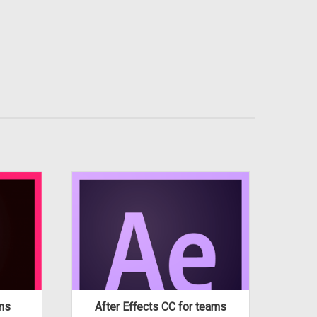
ms
After Effects CC for teams
Anima