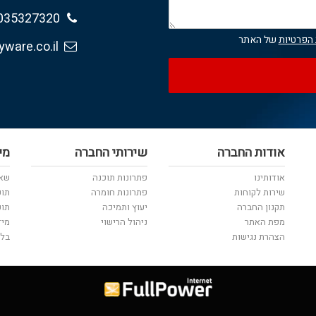
035327320
 הפרטיות
של האתר
sales@anyware.co.il
אודות החברה
שירותי החברה
מי
אודותינו
פתרונות תוכנה
שאל
שירות לקוחות
פתרונות חומרה
תוכ
תקנון החברה
יעוץ ותמיכה
תוכ
מפת האתר
ניהול הרישוי
מיד
הצהרת נגישות
בלו