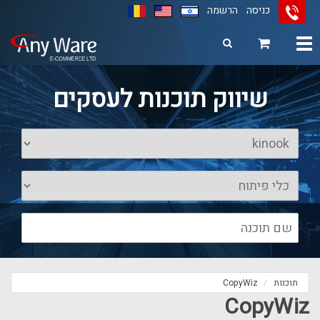
כניסה
הרשמה
Toggle
navigation
11
12
13
שיווק תוכנות לעסקים
תוכנות
CopyWiz
CopyWiz