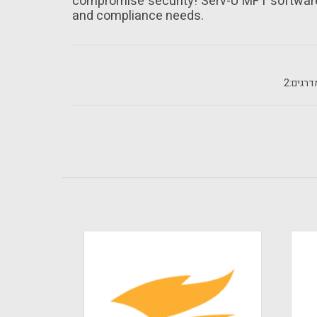
compromise security! Serv-U MFT software 
and compliance needs.
רגים:
2