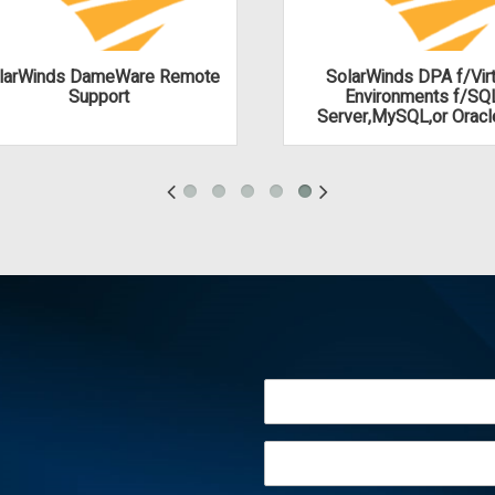
larWinds DameWare Remote
SolarWinds DPA f/Virt
Support
Environments f/SQ
Server,MySQL,or Oracl