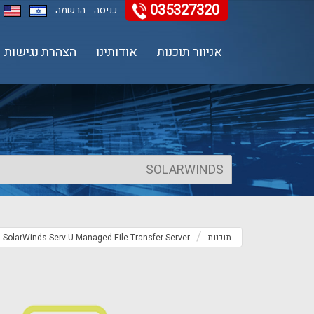
035327320
11
12
13
כניסה
הרשמה
אניוור תוכנות
אודותינו
הצהרת נגישות
תוכנות
SolarWinds Serv-U Managed File Transfer Server