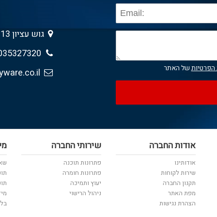
גוש עציון 13 , גבעת שמואל 5403013
035327320
 הפרטיות
של האתר
sales@anyware.co.il
אודות החברה
שירותי החברה
מי
אודותינו
פתרונות תוכנה
שאל
שירות לקוחות
פתרונות חומרה
תוכ
תקנון החברה
יעוץ ותמיכה
תוכ
מפת האתר
ניהול הרישוי
מיד
הצהרת נגישות
בלו