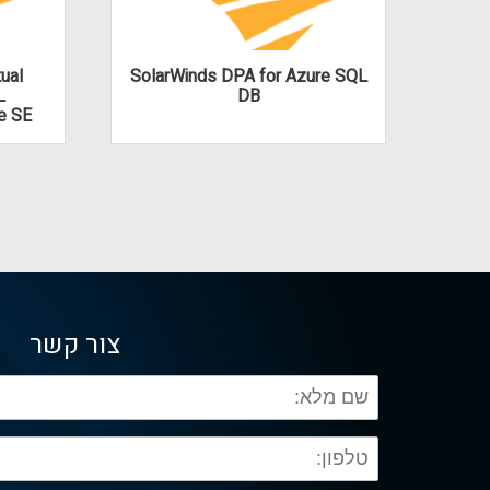
ual
SolarWinds DPA for Azure SQL
Sola
L
DB
e SE
צור קשר