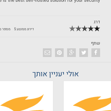
is the best self-hosted solution for your security
דרג
דירוג ממוצע:
5
מספר מד
שתף
אולי יעניין אותך