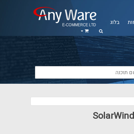
ות
בלוג
SolarWin