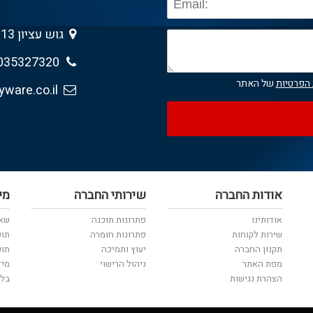
גוש עציון 13 , גבעת שמואל 5403013
035327320
 הפרטיות
של האתר
sales@anyware.co.il
אודות החברה
שירותי החברה
מי
אודותינו
פתרונות תוכנה
שאל
שירות לקוחות
פתרונות חומרה
תוכ
תקנון החברה
יעוץ ותמיכה
תוכ
מפת האתר
ניהול הרישוי
מיד
הצהרת נגישות
בלו