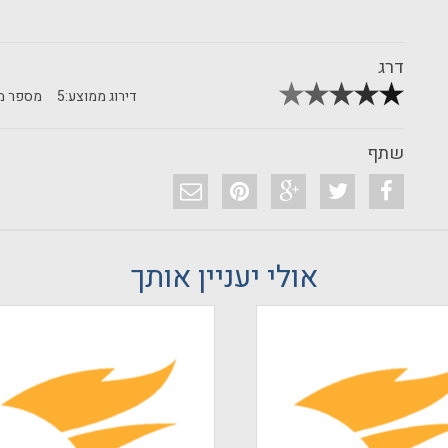
דרג
דירוג ממוצע:
5
מספר מד
שתף
אולי יעניין אותך