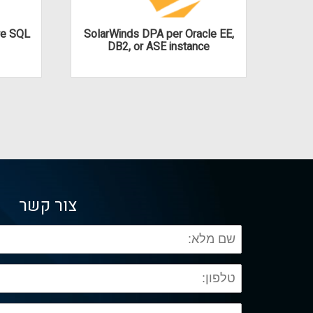
re SQL
SolarWinds DPA per Oracle EE,
DB2, or ASE instance
צור קשר