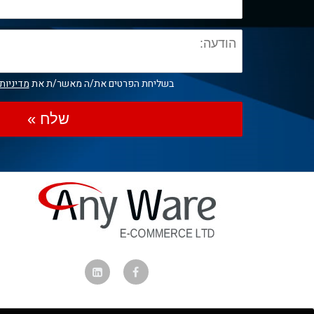
בשליחת הפרטים את/ה מאשר/ת את
מדיניות
שלח »