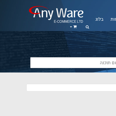
ות
בלוג