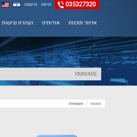
035327320
11
12
13
כניסה
הרשמה
אניוור תוכנות
אודותינו
הצהרת נגישות
תוכנות
Vmware