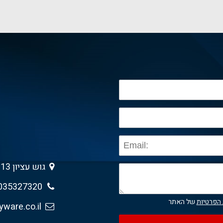
גוש עציון 13 , גבעת שמואל 5403013
035327320
 הפרטיות
של האתר
sales@anyware.co.il