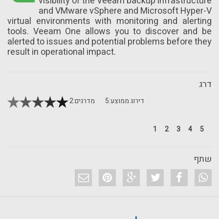
visibility of the Veeam backup infrastructure
and VMware vSphere and Microsoft Hyper-V
virtual environments with monitoring and alerting
tools. Veeam One allows you to discover and be
alerted to issues and potential problems before they
result in operational impact.
דרג
דירוג ממוצע:
5
מדרגים:
2
1
2
3
4
5
שתף