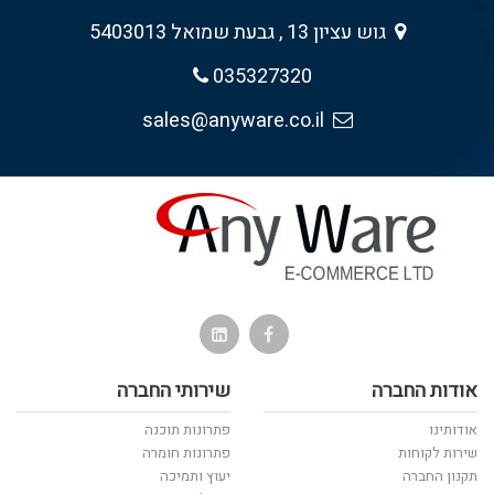
גוש עציון 13 , גבעת שמואל 5403013
035327320
sales@anyware.co.il
אודות החברה
שירותי החברה
אודותינו
פתרונות תוכנה
שירות לקוחות
פתרונות חומרה
תקנון החברה
יעוץ ותמיכה