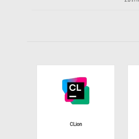
רגים:
2
CLion