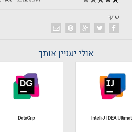
דירוג ממוצע:
5
מספר מד
שתף
אולי יעניין אותך
DataGrip
IntelliJ IDEA Ultima