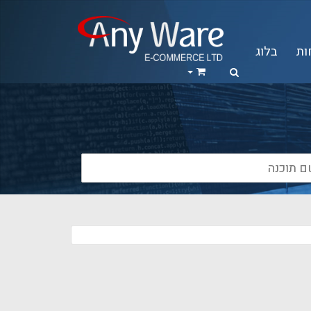
ות
בלוג