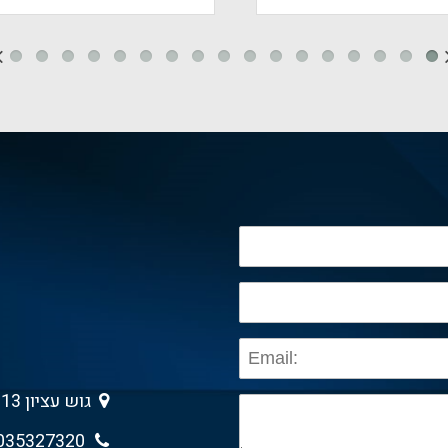
גוש עציון 13 , גבעת שמואל 5403013
035327320