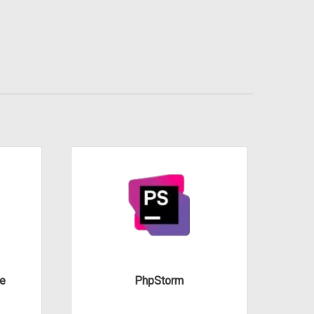
te
PhpStorm