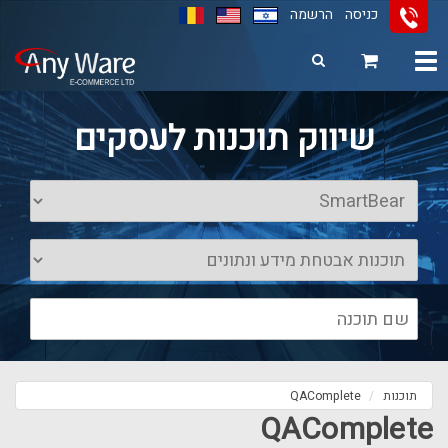
כניסה
הרשמה
Toggle
navigation
11
12
13
שיווק תוכנות לעסקים
תוכנות
QAComplete
QAComplete