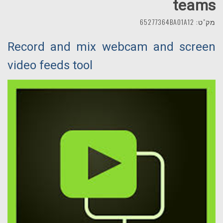
teams
מק"ט: 65277364BA01A12
Record and mix webcam and screen
video feeds tool