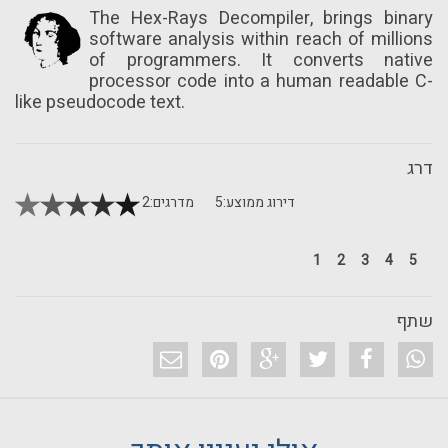
The Hex-Rays Decompiler, brings binary
software analysis within reach of millions
of programmers. It converts native
processor code into a human readable C-
like pseudocode text.
דרג
דירוג ממוצע:
5
מדרגים:
2
1
2
3
4
5
שתף