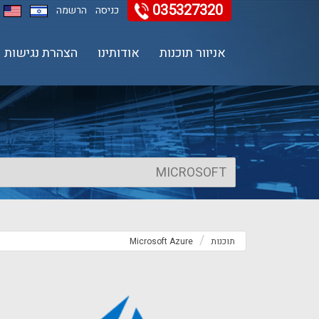
035327320
11
12
13
כניסה
הרשמה
אניוור תוכנות
אודותינו
הצהרת נגישות
תוכנות
Microsoft Azure