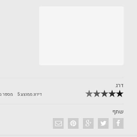
דרג
דירוג ממוצע:
5
מספר מד
שתף