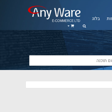
ות
בלוג