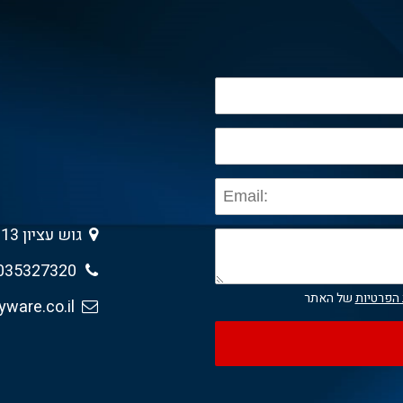
גוש עציון 13 , גבעת שמואל 5403013
035327320
 הפרטיות
של האתר
sales@anyware.co.il