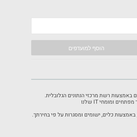
הוסף למועדפים
.משתמשים בו כדי לבנות, לפרוס ולנהל יישומים באמצעות רשת מרכזי הנתונים הגלובלית
שר מפתחים ומומחי
.תקבלו את החופש לבנות ולפרוס בכל מקום שתרצו, באמצעות כלים, ישומים ומסגרות על פי בחירתך​