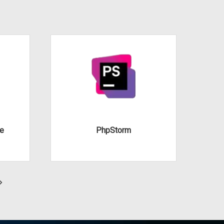
te
PhpStorm