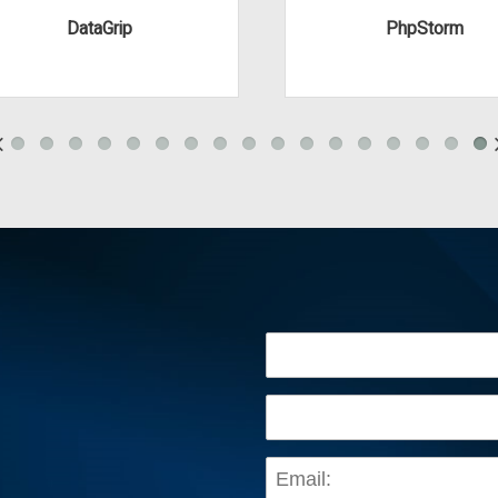
DataGrip
PhpStorm