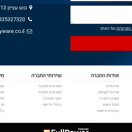
גוש עציון 13 , גבעת שמואל 5403013
035327320
 הפרטיות
של האתר
sales@anyware.co.il
אודות החברה
שירותי החברה
מי
אודותינו
פתרונות תוכנה
שאל
שירות לקוחות
פתרונות חומרה
תוכ
תקנון החברה
יעוץ ותמיכה
תוכ
מפת האתר
ניהול הרישוי
מיד
הצהרת נגישות
בלו