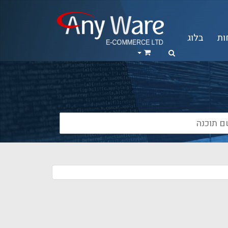
ות
בלוג