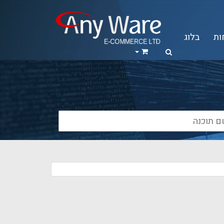
ות
בלוג