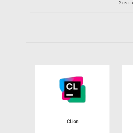
רגים:
2
CLion