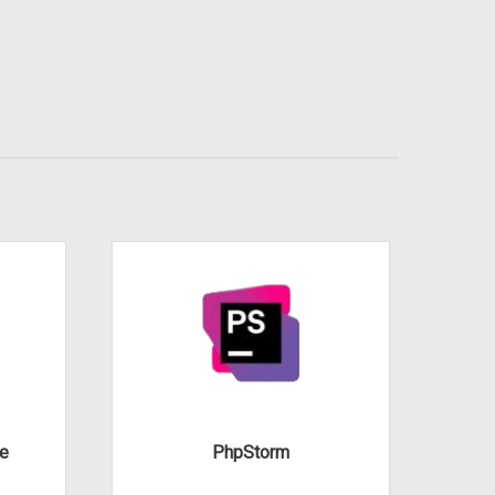
te
PhpStorm