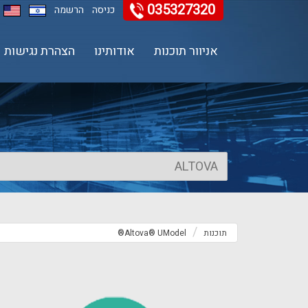
035327320
11
12
13
כניסה
הרשמה
אניוור תוכנות
אודותינו
הצהרת נגישות
תוכנות
Altova® UModel®