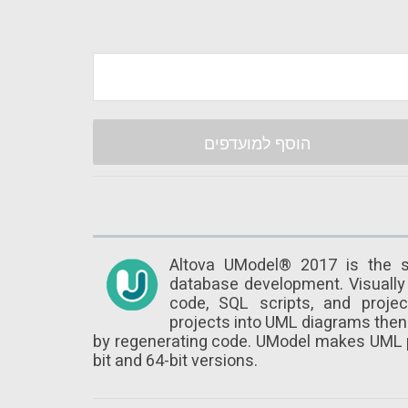
הוסף למועדפים
Altova UModel® 2017 is the s
database development. Visually
code, SQL scripts, and projec
projects into UML diagrams then 
by regenerating code. UModel makes UML pra
bit and 64-bit versions.