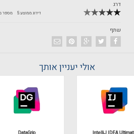
דרג
דירוג ממוצע:
5
מספר מד
שתף
אולי יעניין אותך
DataGrip
IntelliJ IDEA Ultima