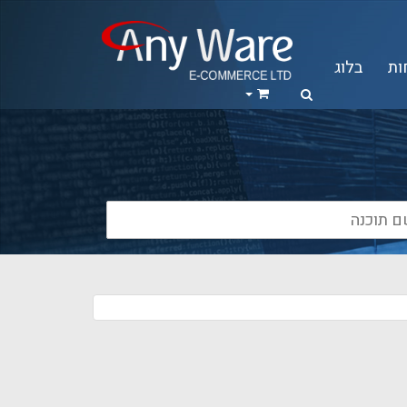
ות
בלוג