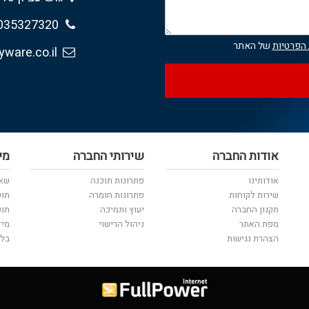
035327320
 הפרטיות
של האתר
sales@anyware.co.il
אודות החברה
שירותי החברה
מי
אודותינו
פתרונות תוכנה
שאל
שירות לקוחות
פתרונות חומרה
תוכ
תקנון החברה
יעוץ ותמיכה
תוכ
מפת האתר
ניהול הרישוי
מיד
הצהרת נגישות
בלו