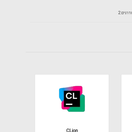
רגים:
2
CLion