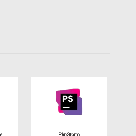
te
PhpStorm