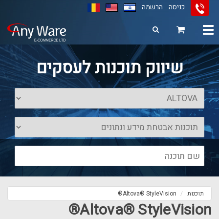
כניסה
הרשמה
Toggle
navigation
11
12
13
שיווק תוכנות לעסקים
תוכנות
Altova® StyleVision®
Altova® StyleVision®