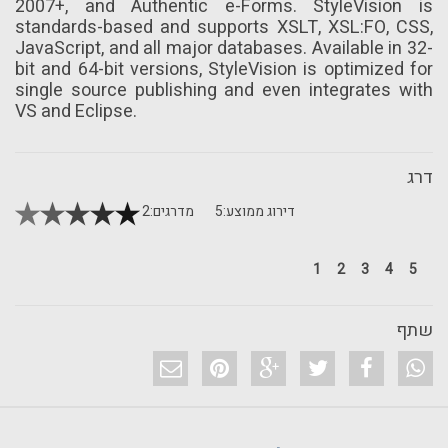
2007+, and Authentic e-Forms. StyleVision is
standards-based and supports XSLT, XSL:FO, CSS,
JavaScript, and all major databases. Available in 32-
bit and 64-bit versions, StyleVision is optimized for
single source publishing and even integrates with
VS and Eclipse.
דרג
דירוג ממוצע:
5
מדרגים:
2
1
2
3
4
5
שתף