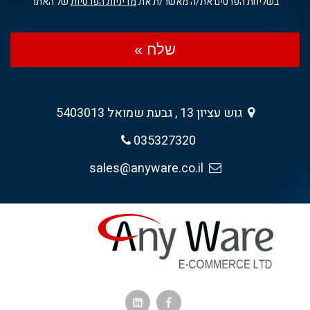
בשליחת הפרטים את/ה מאשר/ת את
מדיניות הפרטיות
של האתר
שלח »
גוש עציון 13 , גבעת שמואל 5403013
035327320
sales@anyware.co.il