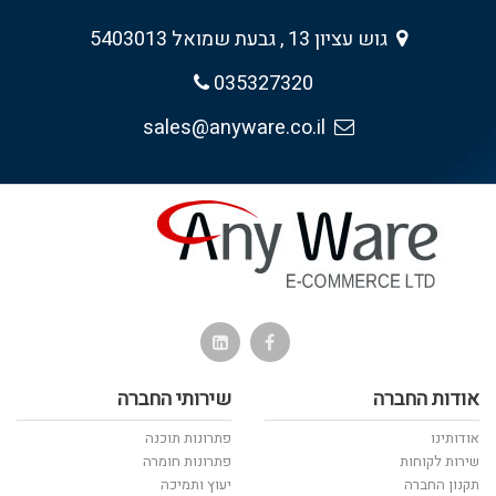
גוש עציון 13 , גבעת שמואל 5403013
035327320
sales@anyware.co.il
אודות החברה
שירותי החברה
אודותינו
פתרונות תוכנה
שירות לקוחות
פתרונות חומרה
תקנון החברה
יעוץ ותמיכה