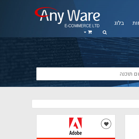
ות
בלוג