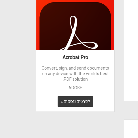
Acrobat Pro
Convert, sign, and send documents
on any device with the world’s best
PDF solution.
ADOBE
לפרטים נוספים »