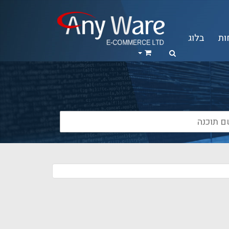
ות
בלוג