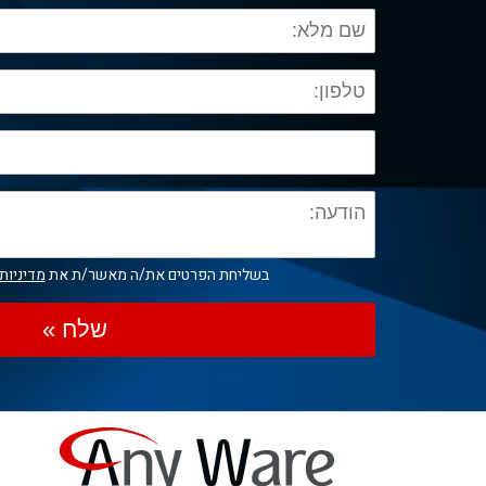
בשליחת הפרטים את/ה מאשר/ת את
מדיניות
שלח »