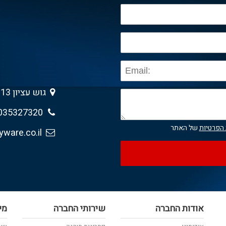
גוש עציון 13 , גבעת שמואל 5403013
035327320
 הפרטיות
של האתר
sales@anyware.co.il
אודות החברה
שירותי החברה
מי