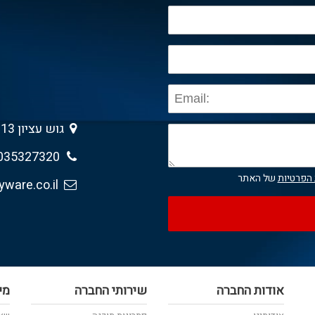
גוש עציון 13 , גבעת שמואל 5403013
035327320
 הפרטיות
של האתר
sales@anyware.co.il
אודות החברה
שירותי החברה
מי