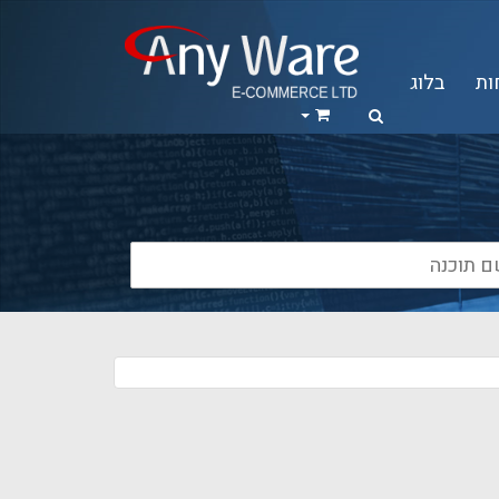
ות
בלוג